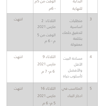
البداية
الوقت من 5م
للنهاية
- 6م
​3
انتهت
​متطلبات
الثلاثاء: 2
اساسية
مارس 2021
لتحقيق حلمك
الوقت من 5
بتكلفة
م - 6 م
معقولة
4​
​الثلاثاء 9
​انتهت
مساحة البيت
مارس 2021
الأقل
والأفضل
6 م- 7 م
كأسلوب حياة
​5
المكاسب في
​​الثلاثاء 16
​انتهت
ادخار البناء
مارس 2021
5
م
- 6
م