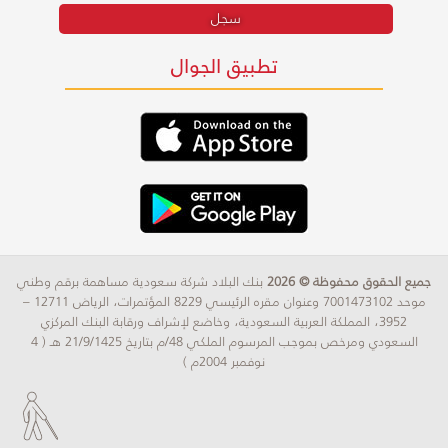
سجل
تطبيق الجوال
جميع الحقوق محفوظة © 2026
بنك البلاد شركة سعودية مساهمة برقم وطني
موحد 7001473102 وعنوان مقره الرئيسي 8229 المؤتمرات، الرياض 12711 –
3952، المملكة العربية السعودية، وخاضع لإشراف ورقابة البنك المركزي
السعودي ومرخص بموجب المرسوم الملكي 48/م بتاريخ 21/9/1425 هـ ( 4
نوفمبر 2004م )