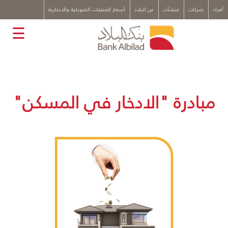
x
أفراد
شركات
منشآت
عن البلاد
أسعار المنتجات التمويلية والادخارية
☰
مبادرة "الادخار في المسكن"