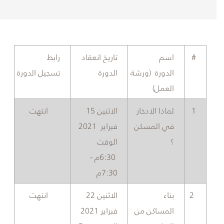
​#
​اسم
​تاريخ انعقاد
​رابط
الدورة (ورشة
الدورة
تسجيل الدورة
العمل)
​1
​لماذا الادخار
​الاثنين 15
انتهت
في المسكن
فبراير 2021
؟
الوقت
6:30م -
7:30م
​2
​بناء
​الاثنين 22
انتهت
المساكن من
فبراير 2021