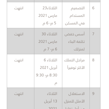
​6
​التصميم
​​الثلاثاء23
​انتهت
المستدام
مارس 2021
في المسكن
5
م
- 6
م
7​
​أسس خفض
​​الثلاثاء 30
​انتهت
تكلفة البناء
مارس 2021
لمنزلك
6
م
- 7
م
8​
مراحل التملك
​​الثلاثاء 6
​​انتهت
الأكثر توفيراً ​
أبريل 2021
8:30
م
- 9:30
م
​9
​الاستغلال
​​​الثلاثاء
​​انتهت
الأمثل للمنزل
13 أبريل
من أجل تقليل
2021