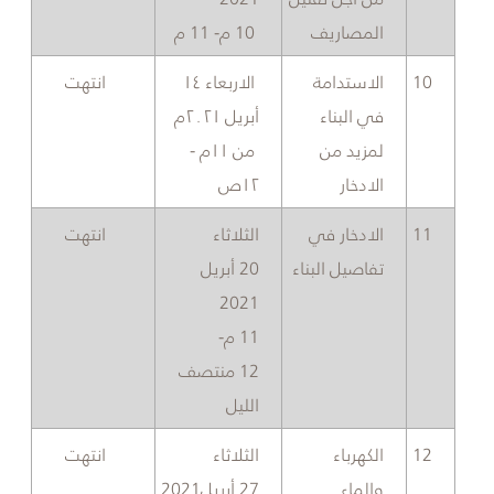
المصاريف
10
م
- 11
م
​10
​الاستدامة
الاربعاء ١٤
​​انتهت
في البناء
أبريل ٢٠٢١م
لمزيد من
من ١١م -
الادخار
١٢ص
​11
​الادخار في
​​​الثلاثاء
​انتهت
تفاصيل البناء
20 أبريل
2021
11 م-
12 منتصف
الليل
​12
​الكهرباء
الثلاثاء
​انتهت
والماء
27 أبريل2021