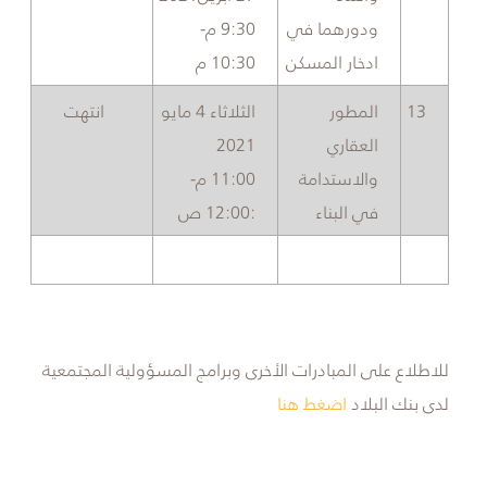
ودورهما في
9:30 م-
ادخار المسكن
10:30 م
13​
​المطور
​الثلاثاء 4 مايو
​​انتهت
العقاري
2021
والاستدامة
11:00 م-
في البناء
:12:00 ص
للاطلاع على المبادرات الأخرى وبرامج المسؤولية المجتمعية
لدى بنك البلاد
اضغط هنا