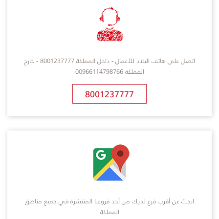
اتصل على هاتف البلاد للأعمال - داخل المملكة 8001237777 - خارج
المملكة 00966114798766
8001237777
ابحث عن أقرب فرع لديك من أحد فروعنا المنتشرة في جميع مناطق
المملكة