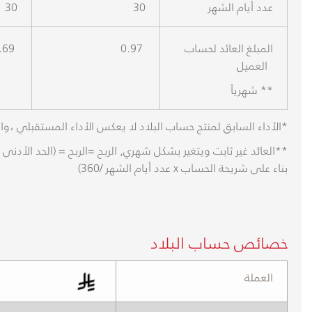
عدد أيام الشهر
30
30
المبلغ العائد لحساب
0.97
.69
العميل
شهرياً **
*الأداء السابق لمنتج حساب البلاد لا يعكس الأداء المستقبلي ،وال
بناء على شريحة الحساب x عدد أيام الشهر /360)
خصائص حساب البلاد
العملة