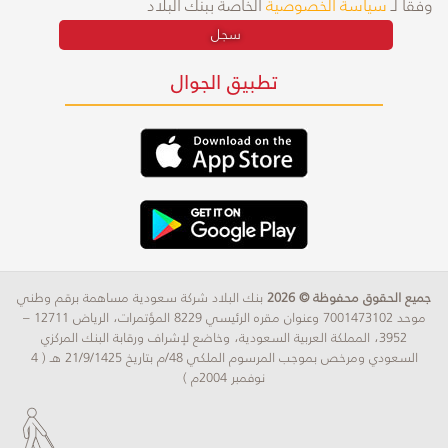
وفقًا لـ
سياسة الخصوصية
الخاصة ببنك البلاد
سجل
تطبيق الجوال
جميع الحقوق محفوظة © 2026
بنك البلاد شركة سعودية مساهمة برقم وطني
موحد 7001473102 وعنوان مقره الرئيسي 8229 المؤتمرات، الرياض 12711 –
3952، المملكة العربية السعودية، وخاضع لإشراف ورقابة البنك المركزي
السعودي ومرخص بموجب المرسوم الملكي 48/م بتاريخ 21/9/1425 هـ ( 4
نوفمبر 2004م )