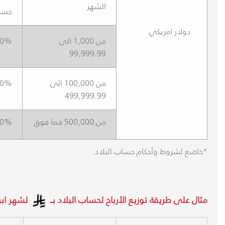
الشهر
حسب
دولار امريكي ​ ​ ​
من 1,000 الى
30%
99,999.99
من 100,000 الى
40%
499,999.99
من 500,000 فما فوق
50%
*خاضع لشروط وأحكام حساب البلاد.
مثال على طريقة توزيع الأرباح لحساب البلاد بــ
لشهر ابريل ​​