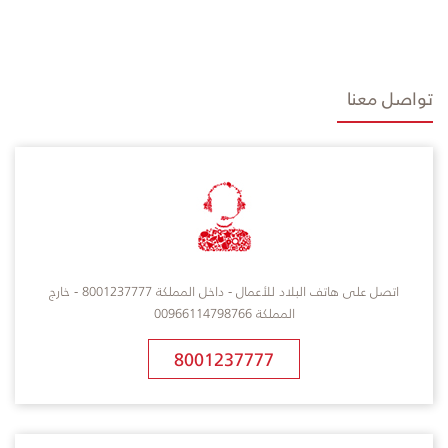
تواصل معنا
اتصل على هاتف البلاد للأعمال - داخل المملكة 8001237777 - خارج
المملكة 00966114798766
8001237777