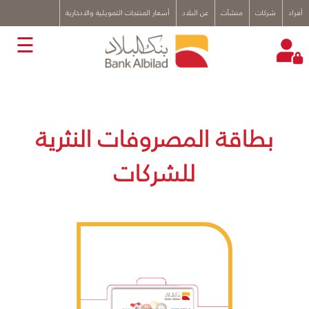
x
أفراد
شركات
منشآت
عن البلاد
أسعار المنتجات التمويلية والادخارية
☰
بطاقة المصروفات النثرية
للشركات