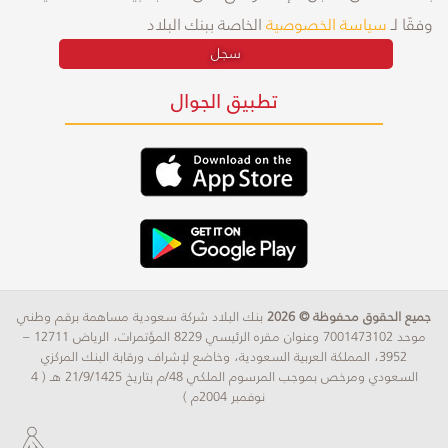
وفقًا لـ
سياسة الخصوصية
الخاصة ببنك البلاد
سجل
تطبيق الجوال
جميع الحقوق محفوظة © 2026
بنك البلاد شركة سعودية مساهمة برقم وطني
موحد 7001473102 وعنوان مقره الرئيسي 8229 المؤتمرات، الرياض 12711 –
3952، المملكة العربية السعودية، وخاضع لإشراف ورقابة البنك المركزي
السعودي ومرخص بموجب المرسوم الملكي 48/م بتاريخ 21/9/1425 هـ ( 4
نوفمبر 2004م )