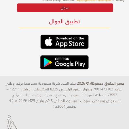
سجل
تطبيق الجوال
جميع الحقوق محفوظة © 2026
بنك البلاد شركة سعودية مساهمة برقم وطني
موحد 7001473102 وعنوان مقره الرئيسي 8229 المؤتمرات، الرياض 12711 –
3952، المملكة العربية السعودية، وخاضع لإشراف ورقابة البنك المركزي
السعودي ومرخص بموجب المرسوم الملكي 48/م بتاريخ 21/9/1425 هـ ( 4
نوفمبر 2004م )