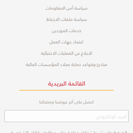
سياسة أمن المعلومات
سياسة ملفات الارتباط
خدمات الموردين
اعتماد جهات العمل
الابلاغ عن العمليات الاحتيالية
مبادئ وقواعد حماية عملاء المؤسسات المالية
القائمة البريدية
احصل على آخر عروضنا ومنتجاتنا
بالضغط على 'سجل' فإنك توافق على معالجة بياناتك الشخصية