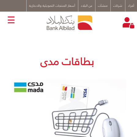
x
أفراد
شركات
منشآت
عن البلاد
أسعار المنتجات التمويلية والادخارية
☰
بطاقات مدى