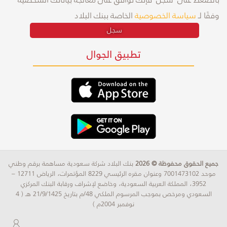
وفقًا لـ
سياسة الخصوصية
الخاصة ببنك البلاد
سجل
تطبيق الجوال
جميع الحقوق محفوظة © 2026
بنك البلاد شركة سعودية مساهمة برقم وطني
موحد 7001473102 وعنوان مقره الرئيسي 8229 المؤتمرات، الرياض 12711 –
3952، المملكة العربية السعودية، وخاضع لإشراف ورقابة البنك المركزي
السعودي ومرخص بموجب المرسوم الملكي 48/م بتاريخ 21/9/1425 هـ ( 4
نوفمبر 2004م )