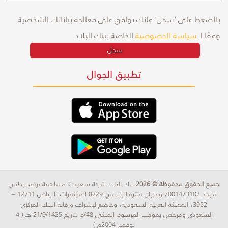
بالضغط على 'سجل' فإنك توافق على معالجة بياناتك الشخصية
وفقًا لـ
سياسة الخصوصية
الخاصة ببنك البلاد
سجل
تطبيق الجوال
جميع الحقوق محفوظة © 2026
بنك البلاد شركة سعودية مساهمة برقم وطني
موحد 7001473102 وعنوان مقره الرئيسي 8229 المؤتمرات، الرياض 12711 –
3952، المملكة العربية السعودية، وخاضع لإشراف ورقابة البنك المركزي
السعودي ومرخص بموجب المرسوم الملكي 48/م بتاريخ 21/9/1425 هـ ( 4
نوفمبر 2004م )