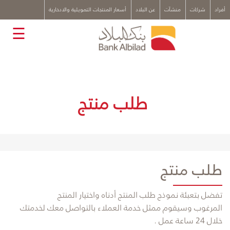
x
أفراد
شركات
منشآت
عن البلاد
أسعار المنتجات التمويلية والادخارية
☰
طلب منتج
طلب منتج
​تفضل بتعبئة نموذج طلب المنتج أدناه واختيار المنتج
المرغوب وسيقوم ممثل خدمة العملاء بالتواصل معك
لخدمتك
خلال 24 ساعة عمل .