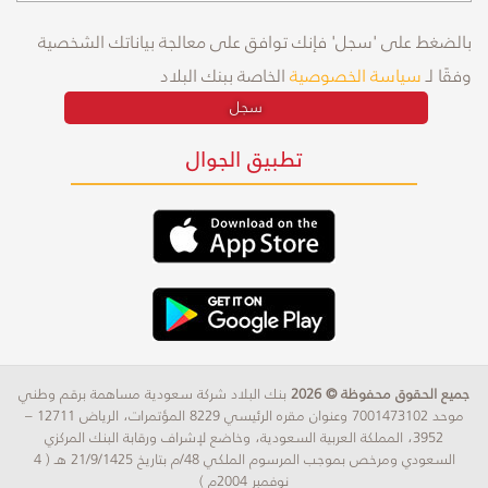
بالضغط على 'سجل' فإنك توافق على معالجة بياناتك الشخصية
وفقًا لـ
سياسة الخصوصية
الخاصة ببنك البلاد
سجل
تطبيق الجوال
جميع الحقوق محفوظة © 2026
بنك البلاد شركة سعودية مساهمة برقم وطني
موحد 7001473102 وعنوان مقره الرئيسي 8229 المؤتمرات، الرياض 12711 –
3952، المملكة العربية السعودية، وخاضع لإشراف ورقابة البنك المركزي
السعودي ومرخص بموجب المرسوم الملكي 48/م بتاريخ 21/9/1425 هـ ( 4
نوفمبر 2004م )