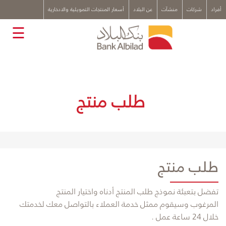
x
أفراد
شركات
منشآت
عن البلاد
أسعار المنتجات التمويلية والادخارية
☰
طلب منتج
طلب منتج
​تفضل بتعبئة نموذج طلب المنتج أدناه واختيار المنتج
المرغوب وسيقوم ممثل خدمة العملاء بالتواصل معك
لخدمتك
خلال 24 ساعة عمل .