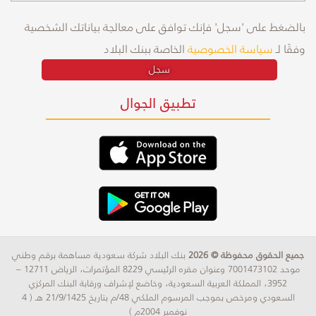
بالضغط على 'سجل' فإنك توافق على معالجة بياناتك الشخصية
وفقًا لـ
سياسة الخصوصية
الخاصة ببنك البلاد
سجل
تطبيق الجوال
جميع الحقوق محفوظة © 2026
بنك البلاد شركة سعودية مساهمة برقم وطني
موحد 7001473102 وعنوان مقره الرئيسي 8229 المؤتمرات، الرياض 12711 –
3952، المملكة العربية السعودية، وخاضع لإشراف ورقابة البنك المركزي
السعودي ومرخص بموجب المرسوم الملكي 48/م بتاريخ 21/9/1425 هـ ( 4
نوفمبر 2004م )