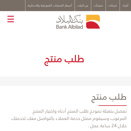
x
أفراد
شركات
منشآت
عن البلاد
أسعار المنتجات التمويلية والادخارية
☰
طلب منتج
طلب منتج
​تفضل بتعبئة نموذج طلب المنتج أدناه واختيار المنتج
المرغوب وسيقوم ممثل خدمة العملاء بالتواصل معك
لخدمتك
خلال 24 ساعة عمل .