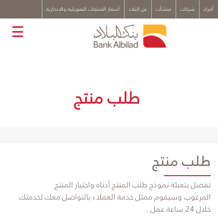
x
أفراد
شركات
منشآت
عن البلاد
أسعار المنتجات التمويلية والادخارية
☰
طلب منتج
طلب منتج
​تفضل بتعبئة نموذج طلب المنتج أدناه واختيار المنتج
المرغوب وسيقوم ممثل خدمة العملاء بالتواصل معك
لخدمتك
خلال 24 ساعة عمل .