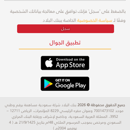
بالضغط على 'سجل' فإنك توافق على معالجة بياناتك الشخصية
وفقًا لـ
سياسة الخصوصية
الخاصة ببنك البلاد
سجل
تطبيق الجوال
جميع الحقوق محفوظة © 2026
بنك البلاد شركة سعودية مساهمة برقم وطني
موحد 7001473102 وعنوان مقره الرئيسي 8229 المؤتمرات، الرياض 12711 –
3952، المملكة العربية السعودية، وخاضع لإشراف ورقابة البنك المركزي
السعودي ومرخص بموجب المرسوم الملكي 48/م بتاريخ 21/9/1425 هـ ( 4
نوفمبر 2004م )