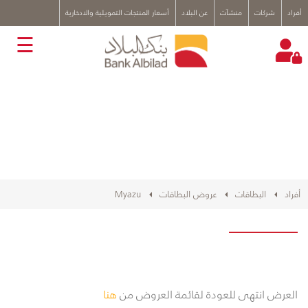
x
أفراد
شركات
منشآت
عن البلاد
أسعار المنتجات التمويلية والادخارية
☰
أفراد
البطاقات
عروض البطاقات
Myazu
العرض انتهى للعودة لقائمة العروض من
هنا ​​