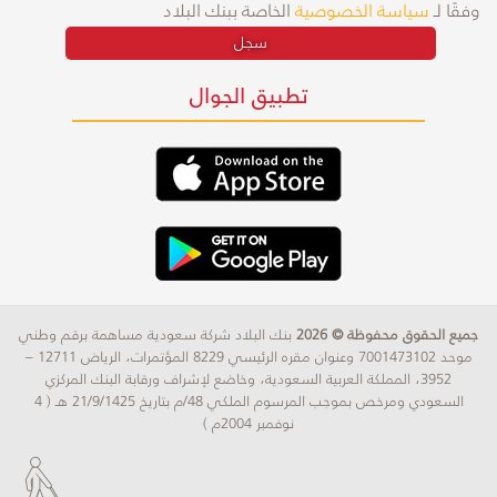
وفقًا لـ
سياسة الخصوصية
الخاصة ببنك البلاد
سجل
تطبيق الجوال
جميع الحقوق محفوظة © 2026
بنك البلاد شركة سعودية مساهمة برقم وطني
موحد 7001473102 وعنوان مقره الرئيسي 8229 المؤتمرات، الرياض 12711 –
3952، المملكة العربية السعودية، وخاضع لإشراف ورقابة البنك المركزي
السعودي ومرخص بموجب المرسوم الملكي 48/م بتاريخ 21/9/1425 هـ ( 4
نوفمبر 2004م )