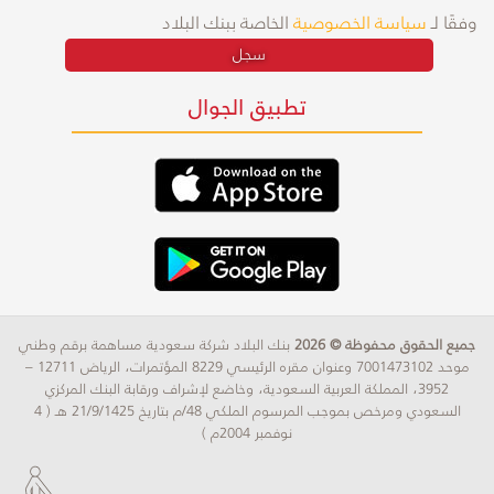
وفقًا لـ
سياسة الخصوصية
الخاصة ببنك البلاد
سجل
تطبيق الجوال
جميع الحقوق محفوظة © 2026
بنك البلاد شركة سعودية مساهمة برقم وطني
موحد 7001473102 وعنوان مقره الرئيسي 8229 المؤتمرات، الرياض 12711 –
3952، المملكة العربية السعودية، وخاضع لإشراف ورقابة البنك المركزي
السعودي ومرخص بموجب المرسوم الملكي 48/م بتاريخ 21/9/1425 هـ ( 4
نوفمبر 2004م )