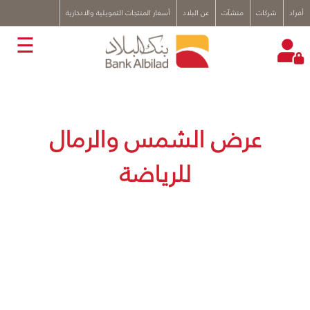
x
أفراد
شركات
منشآت
عن البلاد
أسعار المنتجات التمويلية والادخارية
☰
عرض الشمس والرمال
للرياضة