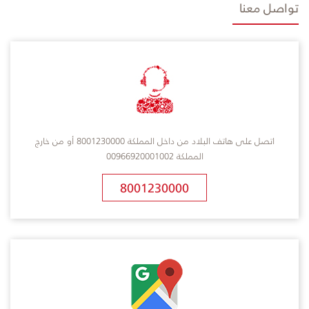
تواصل معنا
اتصل على هاتف البلاد من داخل المملكة 8001230000 أو من خارج
المملكة 00966920001002
8001230000